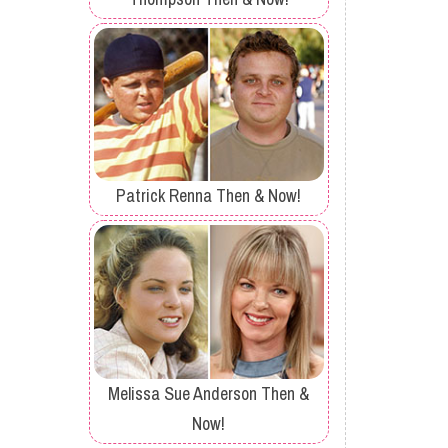
Patrick Renna Then & Now!
Melissa Sue Anderson Then &
Now!